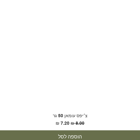
צ׳יפס עומאן 50 גר
מחיר רגיל
מחיר מבצע
הוספה לסל