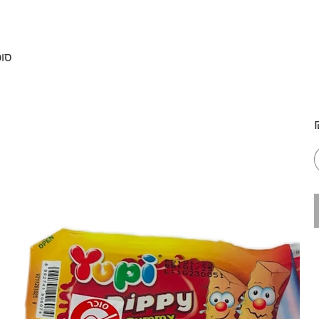
סוכ
ר
י