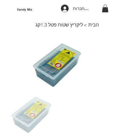
להתחברות
Candy Mix
הבית
>
ליקריץ שטוח פטל 1.3קג