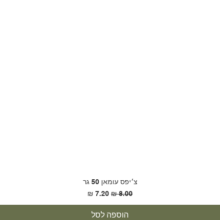
צ׳יפס עומאן 50 גר
מחיר רגיל
מחיר מבצע
הוספה לסל